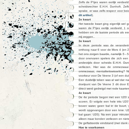
Zelfs de P'tjes waren eerlijk verdee
scheidsrechter E.H.H. Dunhoft. Ze
sprake, er was zelfs respect voor be
dit artikel
).
2e kwart
Het tweede kwart ging eigenlijk wel
waren de P'tjes eerlijk verdeeld, 
hebben om de laatste periode als e
mij zeggen..
3e kwart
In deze periode was de verandering
omhoog naar 6 voor de Mors 4 (en 2
het ons zorgen baarde, namelijk 5 - 5
door onervaren spelers die zich een
anderzijds door scheids E.H.H. Dun
verliezen. Hier was de ommezwaai
ommezwaai, mentaliteitswisseling? N
voorkeur voor De Veene 3 (of een duid
Een duidelijk teken was al wel dat 
doelpunt van De Veene 3 dit door E.H
direct werd gedreigd met rode kaarte
4e kwart
De 4e periode begon met een U20 aa
scoren. Er volgde een hele trits U20
boven water, geen bal in de buurt, 
wordt opgevangen door een knie: U20
bal gaan: U20). Na een paar minuten
alleen maar konden verliezen en nie
De geflatteerde eindstand (met dank 
Hoe te voorkomen