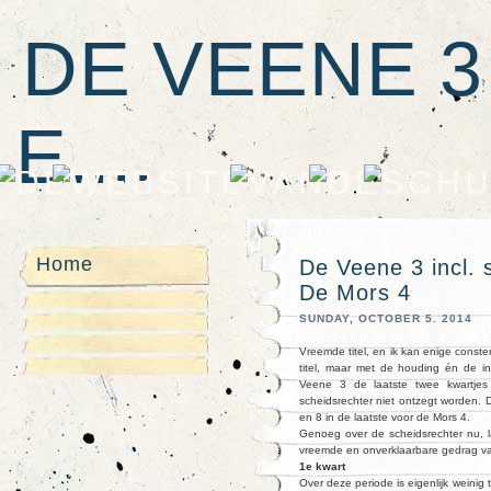
DE VEENE 3
E....
Home
De Veene 3 incl. 
De Mors 4
SUNDAY, OCTOBER 5. 2014
Vreemde titel, en ik kan enige conste
titel, maar met de houding én de i
Veene 3 de laatste twee kwartjes
scheidsrechter niet ontzegt worden. 
en 8 in de laatste voor de Mors 4.
Genoeg over de scheidsrechter nu, l
vreemde en onverklaarbare gedrag va
1e kwart
Over deze periode is eigenlijk weinig 