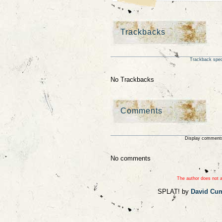
Trackbacks
Trackback speci
No Trackbacks
Comments
Display comments
No comments
The author does not a
SPLAT! by
David Cu