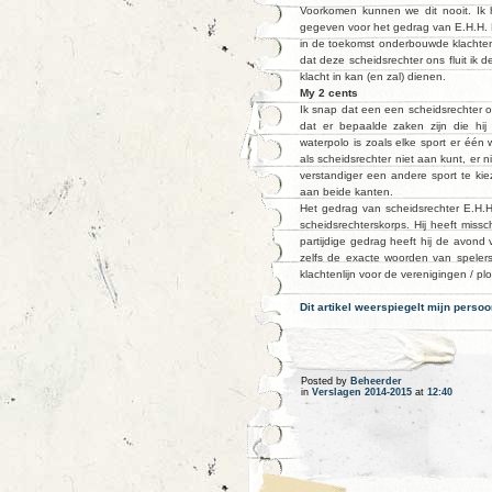
Voorkomen kunnen we dit nooit. Ik 
gegeven voor het gedrag van E.H.H. 
in de toekomst onderbouwde klachten
dat deze scheidsrechter ons fluit ik 
klacht in kan (en zal) dienen.
My 2 cents
Ik snap dat een een scheidsrechter ook
dat er bepaalde zaken zijn die hij 
waterpolo is zoals elke sport er één 
als scheidsrechter niet aan kunt, er ni
verstandiger een andere sport te kie
aan beide kanten.
Het gedrag van scheidsrechter E.H.
scheidsrechterskorps. Hij heeft mis
partijdige gedrag heeft hij de avond
zelfs de exacte woorden van spelers
klachtenlijn voor de verenigingen / p
Dit artikel weerspiegelt mijn perso
Posted by
Beheerder
in
Verslagen 2014-2015
at
12:40