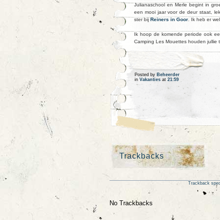
Julianaschool en Merle begint in g
een mooi jaar voor de deur staat, l
ster bij
Reiners in Goor
. Ik heb er wel
Ik hoop de komende periode ook eens
Camping Les Mouettes houden jullie 
Posted by
Beheerder
in
Vakanties
at
21:59
Trackbacks
Trackback speci
No Trackbacks